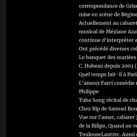
correspondance de Grisé
mise en scène de Régine
Actuellement au cabaret
musical de Méziane Azaï
continue d’interpréter 
Ont précédé diverses cr
Le banquet des mariées
C. Hubeau depuis 2003 (
Quel temps fait-il à Pari
L’amour Farci
comédie m
Philippe
Tuba Song
récital de c
Chez Rip
de Samuel Bon
Vue sur l’amer
, cabaret
de la Bilipo,
Quand on v
ToulouseLautrec. Aussi e