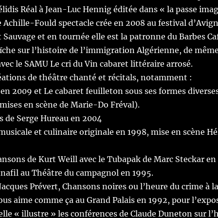
lidis Réal à Jean-Luc Hennig éditée dans « la passe imag
 Achille-
Fould spectacle crée en 2008 au festival d’Avig
 Sauvage et en tournée elle est la patronne du
Barbes Ca
che sur l’histoire de l’immigration Algérienne, de même
avec le SAMU
Le cri du Vin
cabaret littéraire arrosé.
éations de théâtre chanté et récitals, notamment :
en 2009 et
Le cabaret feuilleton
sous ses
formes diverse
mises en scène de Marie-Do Fréval).
s
de Serge Hureau en 2004
usicale et culinaire originale en 1998, mise en scène H
hansons de Kurt Weill avec le Tubapak de Marc Steckar en
nafil au Théâtre du campagnol en 1995.
 Jacques Prévert,
Chansons noires ou l’heure du crime
à l
ous aime comme ça
au Grand Palais en 1992, pour l’expo
lle « illustre » les conférences de Claude Duneton sur
l’