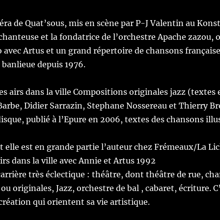
éra de Quat’sous
, mis en scène par P-J Valentin au Kons
a chanteuse et la fondatrice de l’orchestre
Apache zazou
, 
o avec
Artus
et un grand répertoire de chansons françaises
 banlieue depuis 1976.
s airs dans la ville Compositions originales jazz (textes 
arbe, Didier Sarrazin, Stephane Nossereau et Thierry Br
disque, publié à l’Epure en 2006, textes des chansons illu
t elle est en grande partie l’auteur chez Frémeaux/La Li
irs dans la ville avec
Annie et Artus
1992
rrière très éclectique : théâtre, dont théâtre de rue, ch
ou originales, Jazz, orchestre de bal , cabaret, écriture. C
création qui orientent sa vie artistique.