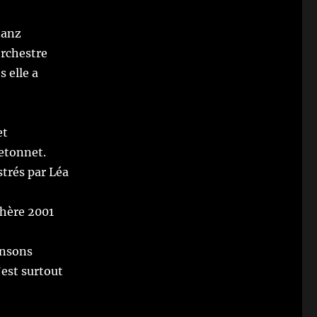
tanz
orchestre
 elle a
et
etonnet.
strés par Léa
chère 2001
ansons
’est surtout