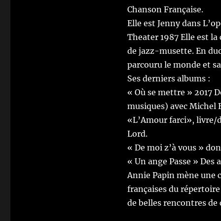
Chanson Française
.
Elle est Jenny dans
L’op
Theater 1987
Elle est l
de jazz-musette. En du
parcouru le monde et sa
Ses derniers albums :
«
Où se mettre
» 2017 De
musiques) avec Michel B
«
L’Amour farci
»,
livre/
Lord.
«
De moi z’à vous
»
don
« Un ange Passe »
Des a
Annie Papin mène une ca
françaises du répertoire 
de belles rencontres de 