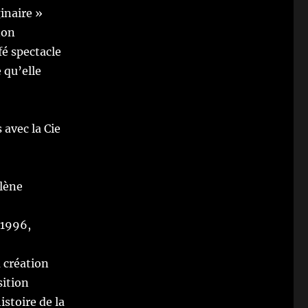
inaire »
non
fé
spectacle
 qu’elle
s
avec la Cie
élène
 1996,
a création
sition
histoire de la