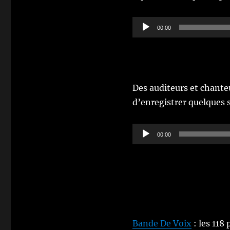
Lecteur
00:00
audio
Des auditeurs et chante
d’enregistrer quelques s
Lecteur
00:00
audio
Bande De Voix
: les 118