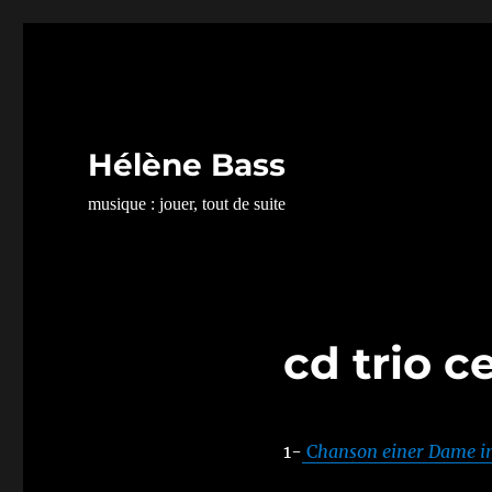
Hélène Bass
musique : jouer, tout de suite
cd trio c
1-
C
hanson einer Dame i