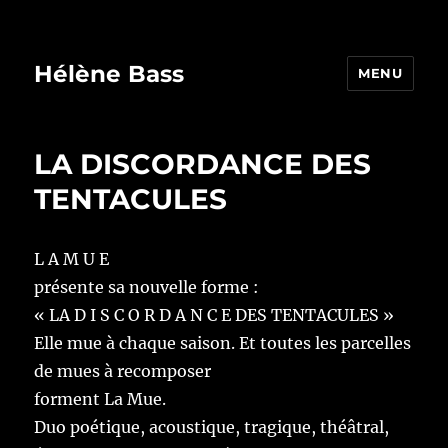
Hélène Bass
MENU
LA DISCORDANCE DES
TENTACULES
L A M U E
présente sa nouvelle forme :
« LA D I S C O R D A N C E DES TENTACULES »
Elle mue à chaque saison. Et toutes les parcelles
de mues à recomposer
forment La Mue.
Duo poétique, acoustique, tragique, théâtral,