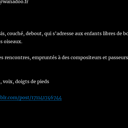
r@wanadoo.fr
is, couché, debout, qui s’adresse aux enfants libres de b
s oiseaux.
des rencontres, empruntés à des compositeurs et passeur
, voix, doigts de pieds
mblr.com/post/171141746744