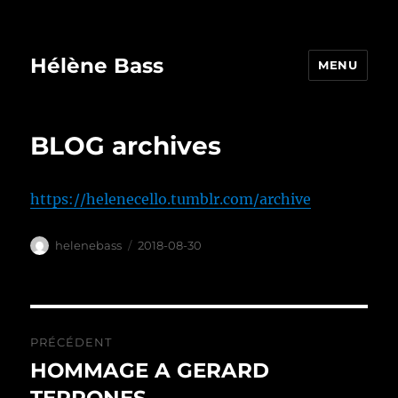
Hélène Bass
MENU
BLOG archives
https://helenecello.tumblr.com/archive
Auteur
Publié
helenebass
2018-08-30
le
Navigation
PRÉCÉDENT
de
HOMMAGE A GERARD
Publication
précédente :