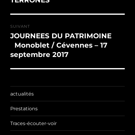
TERRONES
l’article
SUIVANT
JOURNEES DU PATRIMOINE
Publication
suivante :
Monoblet / Cévennes – 17
septembre 2017
actualités
Prestations
Traces-écouter-voir